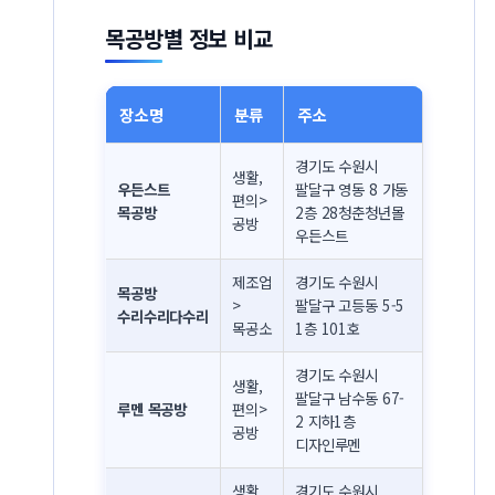
목공방별 정보 비교
장소명
분류
주소
경기도 수원시
생활,
우든스트
팔달구 영동 8 가동
편의>
목공방
2층 28청춘청년몰
공방
우든스트
제조업
경기도 수원시
목공방
>
팔달구 고등동 5-5
수리수리다수리
목공소
1층 101호
경기도 수원시
생활,
팔달구 남수동 67-
루멘 목공방
편의>
2 지하1층
공방
디자인루멘
생활,
경기도 수원시