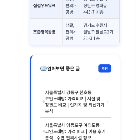
점점우드워크
편의>
장안구 영화동
공방
445-7 지층
생활,
경기도 수원시
조준영목공방
편의>
팔달구 팔달로2가
공방
31-3 1층
읽어보면 좋은 글
추천
서울특별시 강동구 천호동
코인노래방: 가격비교 | 시설 및
›
청결도 비교 | 인기곡 및 최신기기
분석
서울특별시 영등포구 여의도동
코인노래방: 가격 비교 | 이용 후기
›
분석 | 주변 편의시설 정보