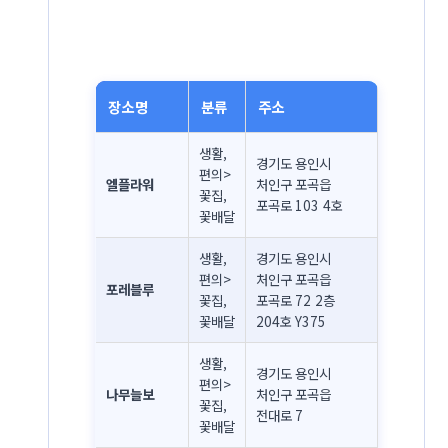
장소명
분류
주소
생활,
경기도 용인시
편의>
엘플라워
처인구 포곡읍
꽃집,
포곡로 103 4호
꽃배달
생활,
경기도 용인시
편의>
처인구 포곡읍
포레블루
꽃집,
포곡로 72 2층
꽃배달
204호 Y375
생활,
경기도 용인시
편의>
나무늘보
처인구 포곡읍
꽃집,
전대로 7
꽃배달