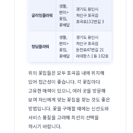
생활,
경기도 용인시
편의>
글리밍플라워
처인구 포곡읍
꽃집,
포곡로132번길 3
꽃배달
생활,
경기도 용인시
편의>
처인구 포곡읍
청담플라워
꽃집,
둔전로47번길 21
꽃배달
라데팡스 1동 102호
위의 꽃집들은 모두 포곡읍 내에 위치해
있어 접근성이 좋습니다. 각 꽃집마다
고유한 매력이 있으니, 여러 곳을 방문해
보며 자신에게 맞는 꽃집을 찾는 것도 좋은
방법입니다. 꽃을 구매할 때에는 신선도와
서비스 품질을 고려해 최선의 선택을
하시기 바랍니다.