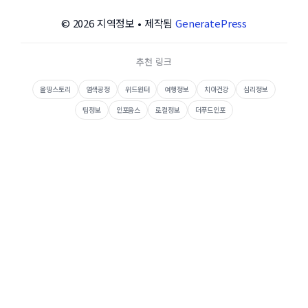
© 2026 지역정보
• 제작됨
GeneratePress
추천 링크
올띵스토리
염색공정
위드윈터
여행정보
치아건강
심리정보
팁정보
인포웁스
로컬정보
더푸드인포