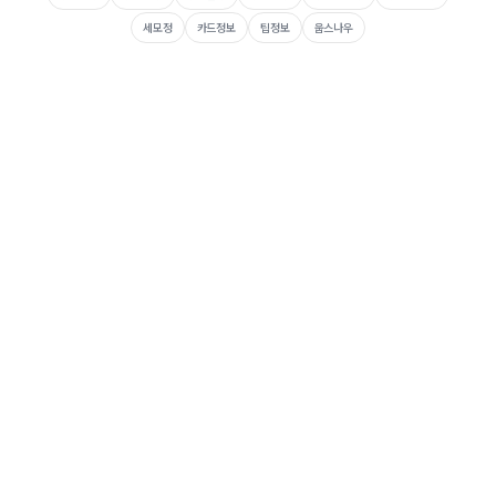
세모정
카드정보
팁정보
웁스나우