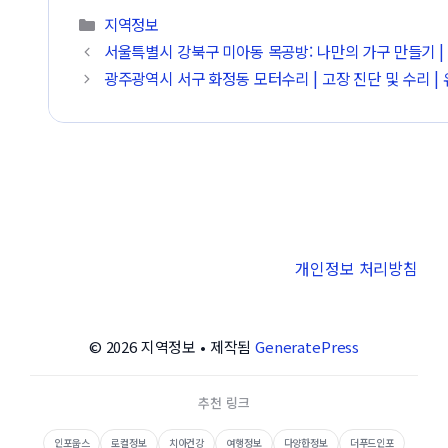
카테고리
지역정보
서울특별시 강북구 미아동 목공방: 나만의 가구 만들기 | 
광주광역시 서구 화정동 모터수리 | 고장 진단 및 수리 |
개인정보 처리방침
© 2026 지역정보
• 제작됨
GeneratePress
추천 링크
인포웁스
로컬정보
치아건강
여행정보
다양한정보
더푸드인포