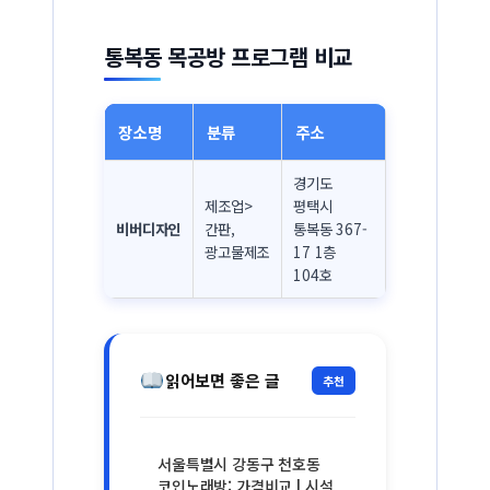
통복동 목공방 프로그램 비교
장소명
분류
주소
경기도
제조업>
평택시
비버디자인
간판,
통복동 367-
광고물제조
17 1층
104호
읽어보면 좋은 글
추천
서울특별시 강동구 천호동
코인노래방: 가격비교 | 시설