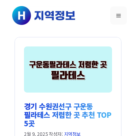
컨텐츠로
건너뛰기
메뉴
경기 수원권선구 구운동
필라테스 저렴한 곳 추천 TOP
5곳
2월 9, 2025
작성자:
지역정보