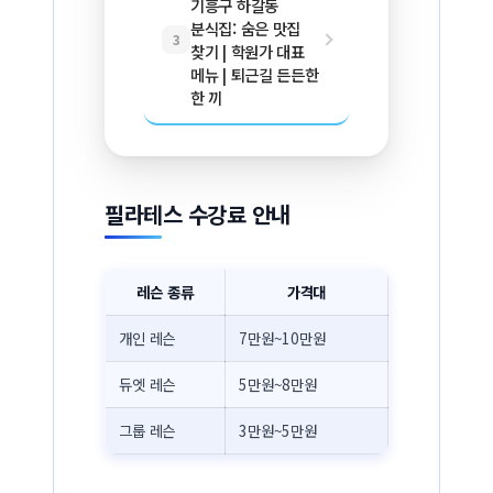
기흥구 하갈동
분식집: 숨은 맛집
3
찾기 | 학원가 대표
메뉴 | 퇴근길 든든한
한 끼
필라테스 수강료 안내
레슨 종류
가격대
개인 레슨
7만원~10만원
듀엣 레슨
5만원~8만원
그룹 레슨
3만원~5만원