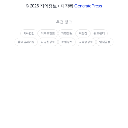
© 2026 지역정보
• 제작됨
GeneratePress
추천 링크
치아건강
더푸드인포
가정정보
뼈건강
위드윈터
올데일리이슈
다양한정보
로컬정보
자격증정보
염색공정