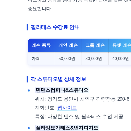
중요합니다.
필라테스 수강료 안내
레슨 종류
개인 레슨
그룹 레슨
듀엣 레
가격
50,000원
30,000원
40,000원
각 스튜디오별 상세 정보
민댄스컴퍼니&스튜디오
위치: 경기도 용인시 처인구 김량장동 290-6
전화번호:
웹사이트
특징: 다양한 댄스 및 필라테스 수업 제공
플라잉요가테스&번지피지오