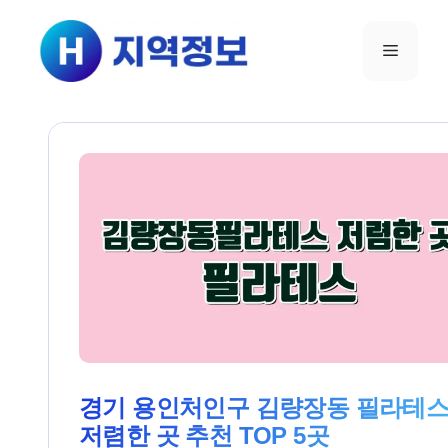
컨텐츠로
건너뛰기
메뉴
경기 용인처인구 김량장동 필라테
저렴한 곳 추천 TOP 5곳