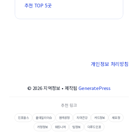
추천 TOP 5곳
개인정보 처리방침
© 2026 지역정보
• 제작됨
GeneratePress
추천 링크
인포웁스
올데일리이슈
염색공정
치아건강
카드정보
세모정
가정정보
워킹니어
팁정보
더푸드인포