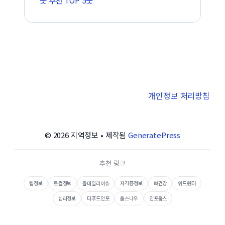
곳 추천 TOP 5곳
개인정보 처리방침
© 2026 지역정보
• 제작됨
GeneratePress
추천 링크
팁정보
로컬정보
올데일리이슈
자격증정보
뼈건강
위드윈터
심리정보
더푸드인포
웁스나우
인포웁스