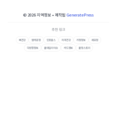
© 2026 지역정보
• 제작됨
GeneratePress
추천 링크
뼈건강
염색공정
인포웁스
치아건강
가정정보
세모정
다양한정보
올데일리이슈
카드정보
올띵스토리