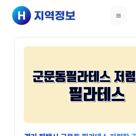
컨텐츠로
건너뛰기
메뉴