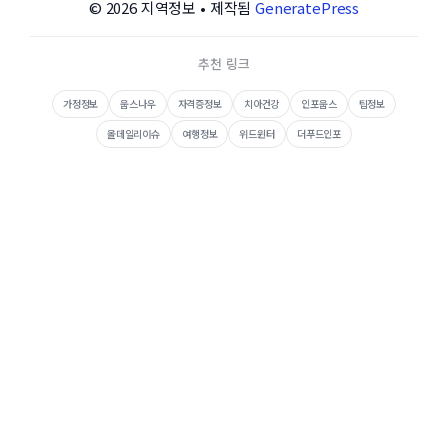
© 2026 지역정보
• 제작됨
GeneratePress
추천 링크
가정정보
웁스나우
자격증정보
치아건강
인포웁스
팁정보
올데일리이슈
여행정보
위드윈터
더푸드인포