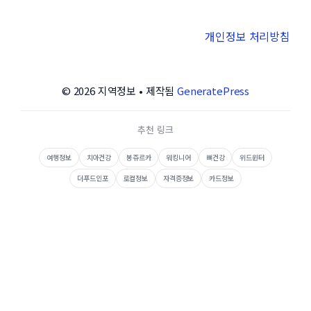
개인정보 처리방침
© 2026 지역정보
• 제작됨
GeneratePress
추천 링크
여행정보
치아건강
봉쥬르카
워킹니어
뼈건강
위드윈터
더푸드인포
로컬정보
자격증정보
카드정보