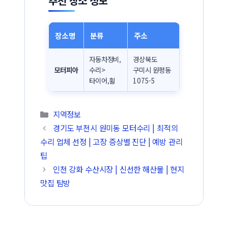
추천 장소 정보
장소명
분류
주소
자동차정비,
경상북도
모터피아
수리>
구미시 원평동
타이어,휠
1075-5
카테고리
지역정보
경기도 부천시 원미동 모터수리 | 최적의
수리 업체 선정 | 고장 증상별 진단 | 예방 관리
팁
인천 강화 수산시장 | 신선한 해산물 | 현지
맛집 탐방