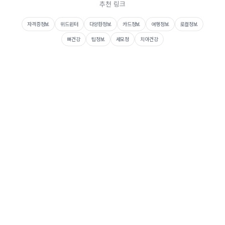
추천 링크
자격증정보
위드윈터
다양한정보
카드정보
여행정보
로컬정보
뼈건강
팁정보
세모정
치아건강