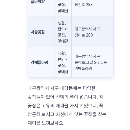
플라워24
꽃집,
당산로 253
꽃배달
생활,
편의>
대구광역시 서구
서울꽃집
꽃집,
평리로 280
꽃배달
생활,
대구광역시 서구
편의>
리베플라워
큰장로13길 5-1 1층
꽃집,
리베플라워
꽃배달
대구광역시 서구 내당동에는 다양한
꽃집들이 있어 선택의 폭이 넓습니다. 각
꽃집은 고유의 매력을 가지고 있으니, 꼭
방문해 보시고 자신에게 맞는 꽃집을 찾는
재미를 느껴보세요.