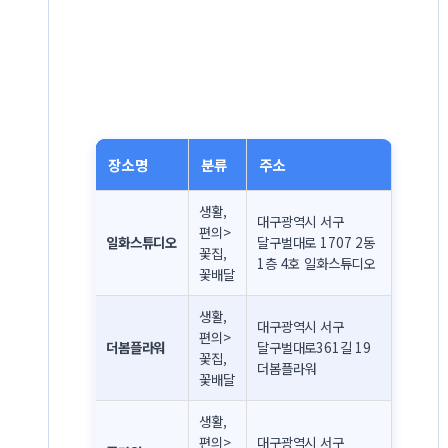
장소명
분류
주소
생활,
대구광역시 서구
편의>
일화스튜디오
달구벌대로 1707 2동
꽃집,
1층 4호 일화스튜디오
꽃배달
생활,
대구광역시 서구
편의>
더봄플라워
달구벌대로361길 19
꽃집,
더봄플라워
꽃배달
생활,
편의>
대구광역시 서구