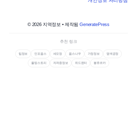
개인정보 처리방침
© 2026 지역정보
• 제작됨
GeneratePress
추천 링크
팁정보
인포웁스
세모정
웁스나우
가정정보
염색공정
올띵스토리
자격증정보
위드윈터
봉쥬르카