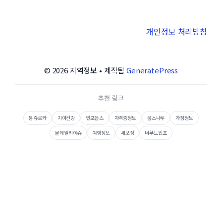
개인정보 처리방침
© 2026 지역정보
• 제작됨
GeneratePress
추천 링크
봉쥬르카
치아건강
인포웁스
자격증정보
웁스나우
가정정보
올데일리이슈
여행정보
세모정
더푸드인포