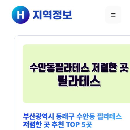
컨텐츠로
건너뛰기
메뉴
부산광역시 동래구 수안동 필라테스
저렴한 곳 추천 TOP 5곳