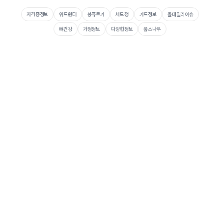
자격증정보
위드윈터
봉쥬르카
세모정
카드정보
올데일리이슈
뼈건강
가정정보
다양한정보
웁스나우