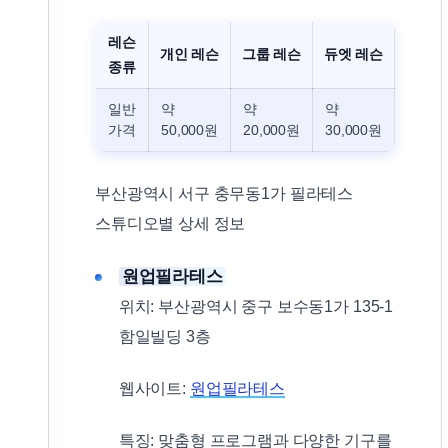
레슨
개인 레슨
그룹 레슨
듀엣 레슨
종류
일반
약
약
약
가격
50,000원
20,000원
30,000원
부산광역시 서구 충무동1가 필라테스
스튜디오별 상세 정보
원업필라테스
위치: 부산광역시 중구 보수동1가 135-1
함일빌딩 3층
웹사이트:
원업필라테스
특징: 맞춤형 프로그램과 다양한 기구를