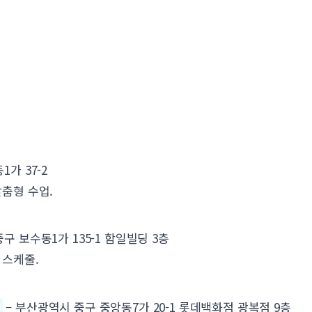
가 37-2
춤형 수업.
구 보수동1가 135-1 함일빌딩 3층
 스케줄.
점
– 부산광역시 중구 중앙동7가 20-1 롯데백화점 광복점 9층