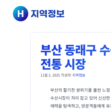
컨텐츠로
건너뛰기
부산 동래구 수산
전통 시장
12월 3, 2025
작성자:
지역정보
부산의 활기찬 분위기를 물씬 느낄
수산시장이 자리 잡고 있어 신선한
매력을 탐색하고, 방문객들에게 유