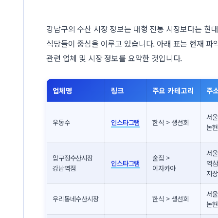
강남구의 수산 시장 정보는 대형 전통 시장보다는 현
식당들이 중심을 이루고 있습니다. 아래 표는 현재 파
관련 업체 및 시장 정보를 요약한 것입니다.
업체명
링크
주요 카테고리
주
서울
우동수
인스타그램
한식 > 생선회
논현
서울
압구정수산시장
술집 >
인스타그램
역삼
강남역점
이자카야
지상
서울
우리동네수산시장
한식 > 생선회
논현