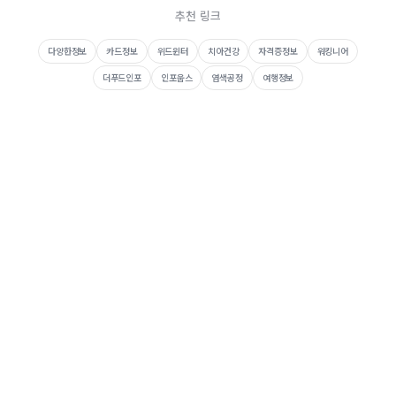
추천 링크
다양한정보
카드정보
위드윈터
치아건강
자격증정보
워킹니어
더푸드인포
인포웁스
염색공정
여행정보