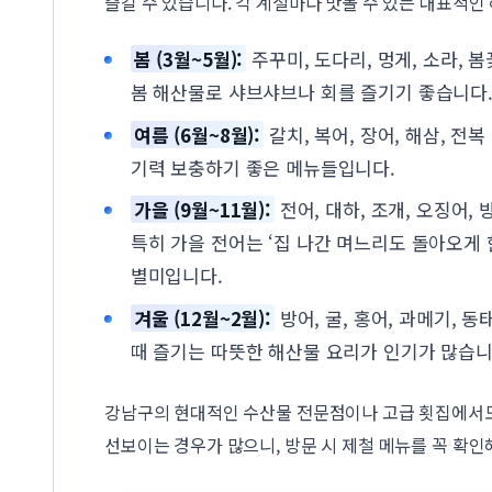
즐길 수 있습니다. 각 계절마다 맛볼 수 있는 대표적인
봄 (3월~5월):
주꾸미, 도다리, 멍게, 소라, 
봄 해산물로 샤브샤브나 회를 즐기기 좋습니다
여름 (6월~8월):
갈치, 복어, 장어, 해삼, 전
기력 보충하기 좋은 메뉴들입니다.
가을 (9월~11월):
전어, 대하, 조개, 오징어,
특히 가을 전어는 ‘집 나간 며느리도 돌아오게 
별미입니다.
겨울 (12월~2월):
방어, 굴, 홍어, 과메기, 
때 즐기는 따뜻한 해산물 요리가 인기가 많습니
강남구의 현대적인 수산물 전문점이나 고급 횟집에서
선보이는 경우가 많으니, 방문 시 제철 메뉴를 꼭 확인