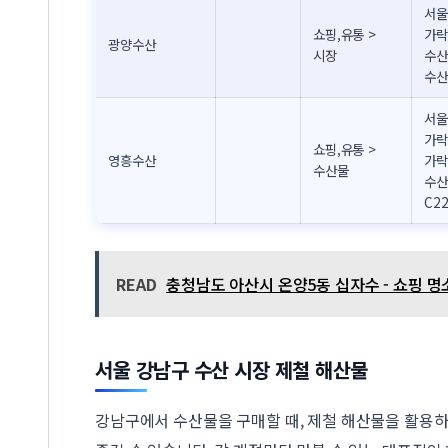
서울
쇼핑,유통 >
가락
광양수산
시장
수산
수산
서울
가락
쇼핑,유통 >
영흥수산
가락
수산물
수산
C2
READ
충청남도 아산시 온양5동 십자수 - 쇼핑 명소
서울 강남구 수산 시장 제철 해산물
강남구에서 수산물을 구매할 때, 제철 해산물을 활용