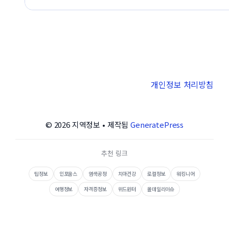
개인정보 처리방침
© 2026 지역정보
• 제작됨
GeneratePress
추천 링크
팁정보
인포웁스
염색공정
치아건강
로컬정보
워킹니어
여행정보
자격증정보
위드윈터
올데일리이슈