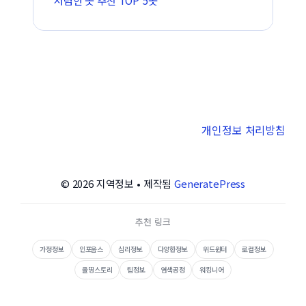
개인정보 처리방침
© 2026 지역정보
• 제작됨
GeneratePress
추천 링크
가정정보
인포웁스
심리정보
다양한정보
위드윈터
로컬정보
올띵스토리
팁정보
염색공정
워킹니어