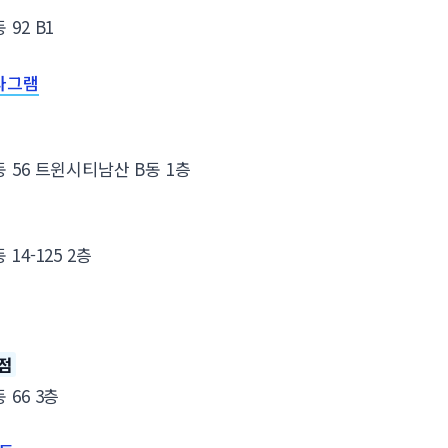
92 B1
타그램
 56 트윈시티남산 B동 1층
4-125 2층
점
66 3층