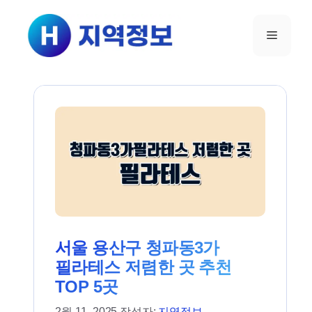
컨텐츠로
건너뛰기
메뉴
서울 용산구 청파동3가
필라테스 저렴한 곳 추천
TOP 5곳
2월 11, 2025
작성자:
지역정보