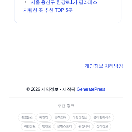
서울 용산구 한강로1가 필라테스
저렴한 곳 추천 TOP 5곳
개인정보 처리방침
© 2026 지역정보
• 제작됨
GeneratePress
추천 링크
인포웁스
뼈건강
봉쥬르카
다양한정보
올데일리이슈
여행정보
팁정보
올띵스토리
워킹니어
심리정보