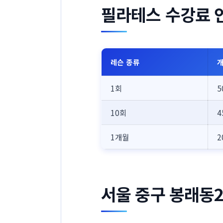
필라테스 수강료 
레슨 종류
개
1회
5
10회
4
1개월
2
서울 중구 봉래동