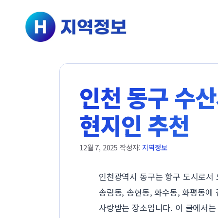
컨텐츠로
건너뛰기
인천 동구 수산시
현지인 추천
12월 7, 2025
작성자:
지역정보
인천광역시 동구는 항구 도시로서 오
송림동, 송현동, 화수동, 화평동
사랑받는 장소입니다. 이 글에서는