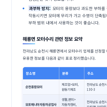
과부하 방지:
모터의 용량보다 과도한 부하를
작동시키면 모터에 무리가 가고 수명이 단축됩
부하 범위 내에서 사용하는 것이 좋습니다.
해룡면 모터수리 관련 정보 요약
전라남도 순천시 해룡면에서 모터수리 업체를 선정할 
유용한 정보를 다음과 같이 표로 정리했습니다.
장소명
분류
주소
제조업>모터,
전라남도 순천시
순천종합모터
원동기제조
130-3
생활,편의>
전라남도 순천시
모토매니아자동차공업사
자동차정비,
모토매니아자동