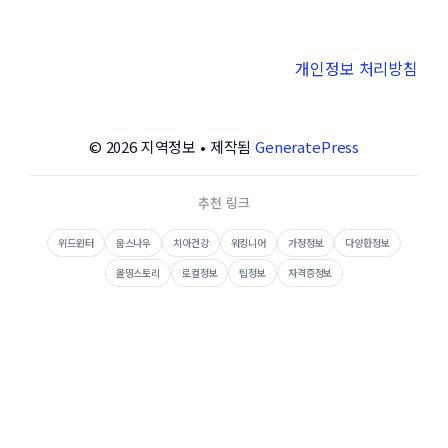
개인정보 처리방침
© 2026 지역정보
• 제작됨
GeneratePress
추천 링크
위드윈터
웁스나우
치아건강
워킹니어
가정정보
다양한정보
올띵스토리
로컬정보
팁정보
자격증정보