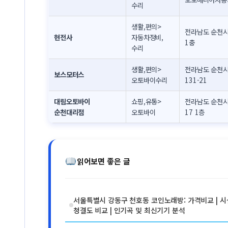
수리
생활,편의>
전라남도 순천시 
현전사
자동차정비,
1충
수리
생활,편의>
전라남도 순천시 
보스모터스
오토바이수리
131-21
대림오토바이
쇼핑,유통>
전라남도 순천시 
순천대리점
오토바이
17 1층
읽어보면 좋은 글
서울특별시 강동구 천호동 코인노래방: 가격비교 | 시
청결도 비교 | 인기곡 및 최신기기 분석