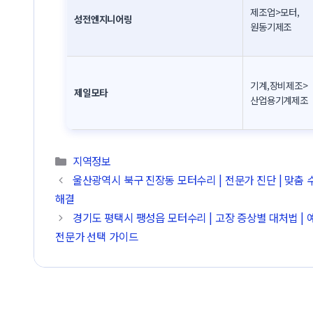
제조업>모터,
성전엔지니어링
원동기제조
기계,장비제조>
제일모타
산업용기계제조
카테고리
지역정보
울산광역시 북구 진장동 모터수리 | 전문가 진단 | 맞춤 수
해결
경기도 평택시 팽성읍 모터수리 | 고장 증상별 대처법 | 예
전문가 선택 가이드