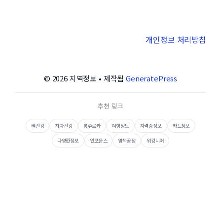
개인정보 처리방침
© 2026 지역정보
• 제작됨
GeneratePress
추천 링크
뼈건강
치아건강
봉쥬르카
여행정보
자격증정보
카드정보
다양한정보
인포웁스
염색공정
워킹니어