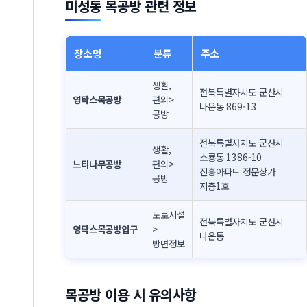
미성동 목공방 관련 정보
장소명
분류
주소
생활,
전북특별자치도 군산시
영탁스목공방
편의>
나운동 869-13
공방
전북특별자치도 군산시
생활,
소룡동 1386-10
느티나무공방
편의>
진흥아파트 정문상가
공방
지층1호
도로시설
전북특별자치도 군산시
영탁스목공방입구
>
나운동
방면정보
목공방 이용 시 유의사항