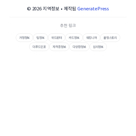
© 2026 지역정보
• 제작됨
GeneratePress
추천 링크
가정정보
팁정보
위드윈터
카드정보
워킹니어
올띵스토리
더푸드인포
자격증정보
다양한정보
심리정보