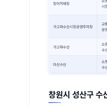
쇼핑
장어직매장
시
교통
가고파수산시장공영주차장
공
쇼핑
가고파수산
수
쇼핑
마산수산
수
창원시 성산구 수산