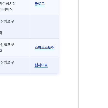
 가음정시장
블로그
장어직매장
마산합포구
타
마산합포구
스마트스토어
호
마산합포구
웹사이트