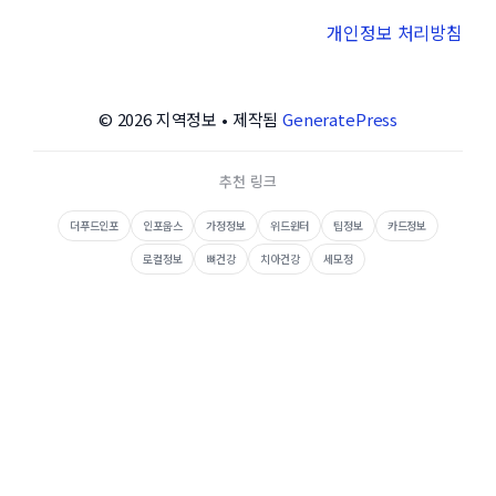
개인정보 처리방침
© 2026 지역정보
• 제작됨
GeneratePress
추천 링크
더푸드인포
인포웁스
가정정보
위드윈터
팁정보
카드정보
로컬정보
뼈건강
치아건강
세모정