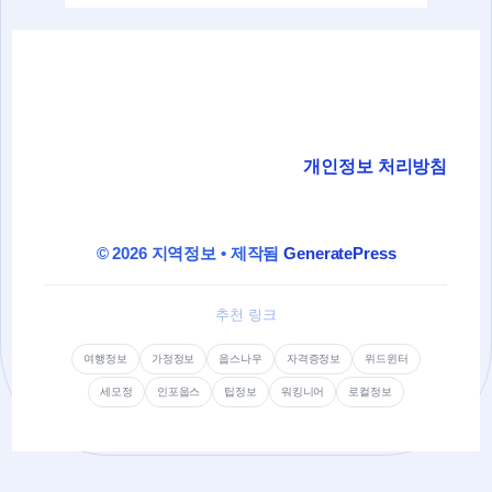
개인정보 처리방침
© 2026 지역정보
• 제작됨
GeneratePress
추천 링크
여행정보
가정정보
웁스나우
자격증정보
위드윈터
세모정
인포웁스
팁정보
워킹니어
로컬정보