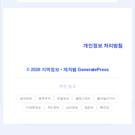
개인정보 처리방침
© 2026 지역정보
• 제작됨
GeneratePress
추천 링크
염색공정
봉쥬르카
로컬정보
올띵스토리
올데일리이슈
다양한정보
위드윈터
심리정보
팁정보
뼈건강