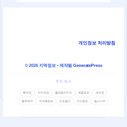
개인정보 처리방침
© 2026 지역정보
• 제작됨
GeneratePress
추천 링크
뼈건강
치아건강
올데일리이슈
로컬정보
세모정
봉쥬르카
자격증정보
인포웁스
카드정보
웁스나우