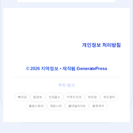
개인정보 처리방침
© 2026 지역정보
• 제작됨
GeneratePress
추천 링크
뼈건강
팁정보
인포웁스
더푸드인포
세모정
위드윈터
올띵스토리
워킹니어
올데일리이슈
봉쥬르카