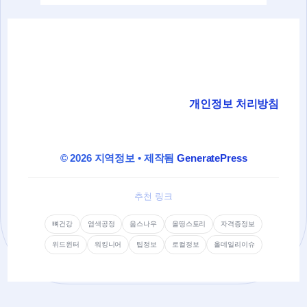
개인정보 처리방침
© 2026 지역정보
• 제작됨
GeneratePress
추천 링크
뼈건강
염색공정
웁스나우
올띵스토리
자격증정보
위드윈터
워킹니어
팁정보
로컬정보
올데일리이슈