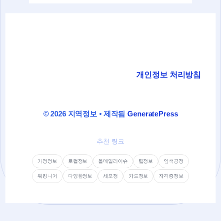
개인정보 처리방침
© 2026 지역정보
• 제작됨
GeneratePress
추천 링크
가정정보
로컬정보
올데일리이슈
팁정보
염색공정
워킹니어
다양한정보
세모정
카드정보
자격증정보