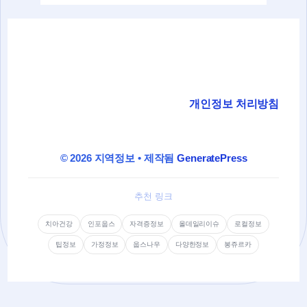
개인정보 처리방침
© 2026 지역정보
• 제작됨
GeneratePress
추천 링크
치아건강
인포웁스
자격증정보
올데일리이슈
로컬정보
팁정보
가정정보
웁스나우
다양한정보
봉쥬르카