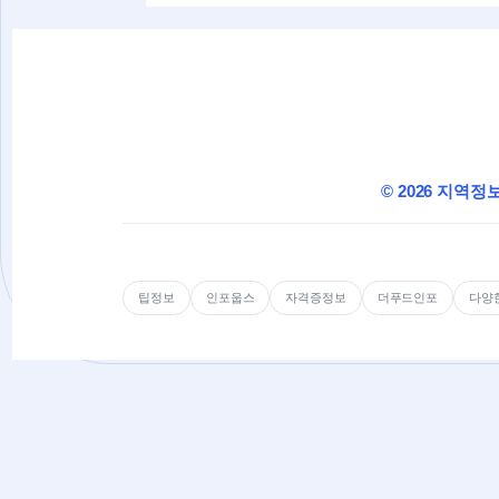
© 2026 지역정
팁정보
인포웁스
자격증정보
더푸드인포
다양