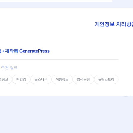
개인정보 처리방
보
• 제작됨
GeneratePress
추천 링크
한정보
뼈건강
웁스나우
여행정보
염색공정
올띵스토리