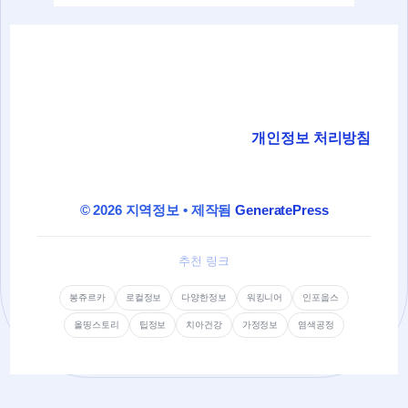
개인정보 처리방침
© 2026 지역정보
• 제작됨
GeneratePress
추천 링크
봉쥬르카
로컬정보
다양한정보
워킹니어
인포웁스
올띵스토리
팁정보
치아건강
가정정보
염색공정