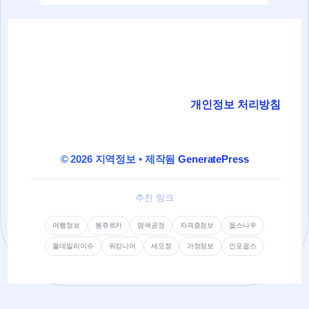
개인정보 처리방침
© 2026 지역정보
• 제작됨
GeneratePress
추천 링크
여행정보
봉쥬르카
염색공정
자격증정보
웁스나우
올데일리이슈
워킹니어
세모정
가정정보
인포웁스