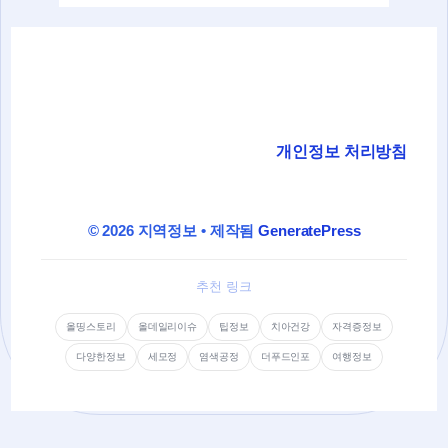
개인정보 처리방침
© 2026 지역정보
• 제작됨
GeneratePress
추천 링크
올띵스토리
올데일리이슈
팁정보
치아건강
자격증정보
다양한정보
세모정
염색공정
더푸드인포
여행정보