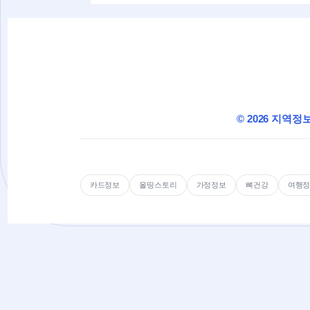
© 2026 지역정
카드정보
올띵스토리
가정정보
뼈건강
여행