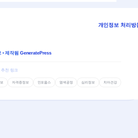
개인정보 처리방
보
• 제작됨
GeneratePress
추천 링크
정보
자격증정보
인포웁스
염색공정
심리정보
치아건강