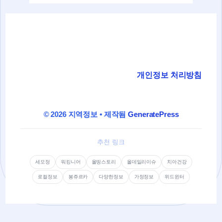
개인정보 처리방침
© 2026 지역정보
• 제작됨
GeneratePress
추천 링크
세모정
워킹니어
올띵스토리
올데일리이슈
치아건강
로컬정보
봉쥬르카
다양한정보
가정정보
위드윈터