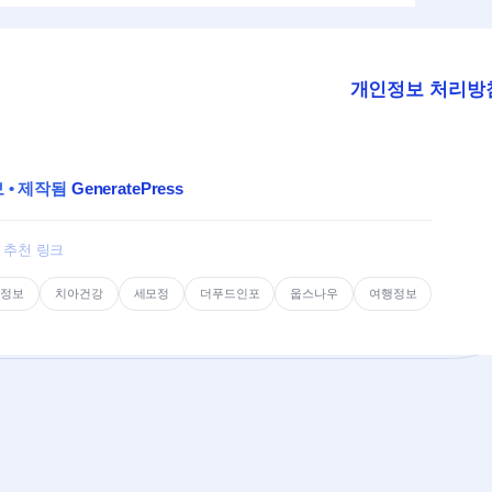
개인정보 처리방
보
• 제작됨
GeneratePress
추천 링크
컬정보
치아건강
세모정
더푸드인포
웁스나우
여행정보