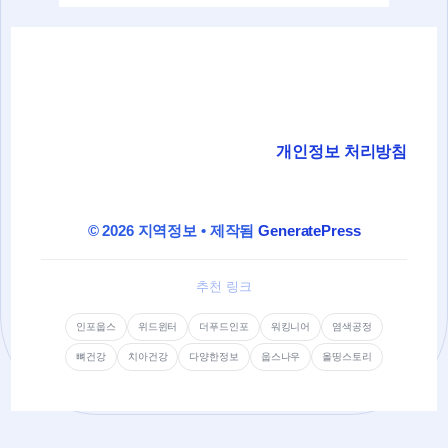
개인정보 처리방침
© 2026 지역정보
• 제작됨
GeneratePress
추천 링크
인포웁스
위드윈터
더푸드인포
워킹니어
염색공정
뼈건강
치아건강
다양한정보
웁스나우
올띵스토리