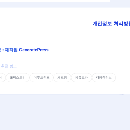
개인정보 처리방
보
• 제작됨
GeneratePress
추천 링크
터
올띵스토리
더푸드인포
세모정
봉쥬르카
다양한정보